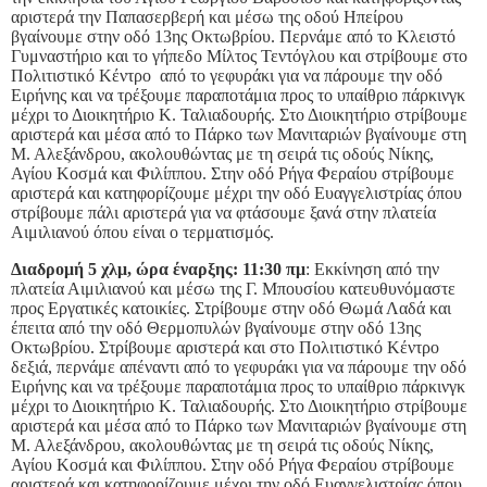
αριστερά την Παπασερβερή και μέσω της οδού Ηπείρου
βγαίνουμε στην οδό 13ης Οκτωβρίου. Περνάμε από το Κλειστό
Γυμναστήριο και το γήπεδο Μίλτος Τεντόγλου και στρίβουμε στο
Πολιτιστικό Κέντρο
από τo γεφυράκι για να πάρουμε την οδό
Ειρήνης και να τρέξουμε παραποτάμια προς το υπαίθριο πάρκινγκ
μέχρι το Διοικητήριο Κ. Ταλιαδουρής. Στο Διοικητήριο στρίβουμε
αριστερά και μέσα από το Πάρκο των Μανιταριών βγαίνουμε στη
Μ. Αλεξάνδρου, ακολουθώντας με τη σειρά τις οδούς Νίκης,
Αγίου Κοσμά και Φιλίππου. Στην οδό Ρήγα Φεραίου στρίβουμε
αριστερά και κατηφορίζουμε μέχρι την οδό Ευαγγελιστρίας όπου
στρίβουμε πάλι αριστερά για να φτάσουμε ξανά στην πλατεία
Αιμιλιανού όπου είναι ο τερματισμός.
Διαδρομή 5 χλμ, ώρα έναρξης: 11:30 πμ
: Εκκίνηση από την
πλατεία Αιμιλιανού και μέσω της Γ. Μπουσίου κατευθυνόμαστε
προς Εργατικές κατοικίες. Στρίβουμε στην οδό Θωμά Λαδά και
έπειτα από την οδό Θερμοπυλών βγαίνουμε στην οδό 13ης
Οκτωβρίου. Στρίβουμε αριστερά και στο Πολιτιστικό Κέντρο
δεξιά, περνάμε απέναντι από τo γεφυράκι για να πάρουμε την οδό
Ειρήνης και να τρέξουμε παραποτάμια προς το υπαίθριο πάρκινγκ
μέχρι το Διοικητήριο Κ. Ταλιαδουρής. Στο Διοικητήριο στρίβουμε
αριστερά και μέσα από το Πάρκο των Μανιταριών βγαίνουμε στη
Μ. Αλεξάνδρου, ακολουθώντας με τη σειρά τις οδούς Νίκης,
Αγίου Κοσμά και Φιλίππου. Στην οδό Ρήγα Φεραίου στρίβουμε
αριστερά και κατηφορίζουμε μέχρι την οδό Ευαγγελιστρίας όπου