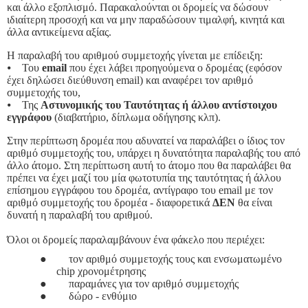
και άλλο εξοπλισμό. Παρακαλούνται οι δρομείς να δώσουν
ιδιαίτερη προσοχή και να μην παραδώσουν τιμαλφή, κινητά και
άλλα αντικείμενα αξίας.
Η παραλαβή του αριθμού συμμετοχής γίνεται με επίδειξη:
⦁
Του
email
που έχει λάβει προηγούμενα ο δρομέας (εφόσον
έχει δηλώσει διεύθυνση email) και αναφέρει τον αριθμό
συμμετοχής του,
⦁
Της
Αστυνομικής του Ταυτότητας ή άλλου αντίστοιχου
εγγράφου
(διαβατήριο, δίπλωμα οδήγησης κλπ).
Στην περίπτωση δρομέα που αδυνατεί να παραλάβει ο ίδιος τον
αριθμό συμμετοχής του, υπάρχει η δυνατότητα παραλαβής του από
άλλο άτομο. Στη περίπτωση αυτή το άτομο που θα παραλάβει θα
πρέπει να έχει μαζί του μία φωτοτυπία της ταυτότητας ή άλλου
επίσημου εγγράφου του δρομέα, αντίγραφο του email με τον
αριθμό συμμετοχής του δρομέα - διαφορετικά
ΔΕΝ
θα είναι
δυνατή η παραλαβή του αριθμού.
Όλοι οι δρομείς παραλαμβάνουν ένα φάκελο που περιέχει:
●
τον αριθμό συμμετοχής τους και ενσωματωμένο
chip χρονομέτρησης
●
παραμάνες για τον αριθμό συμμετοχής
●
δώρο - ενθύμιο