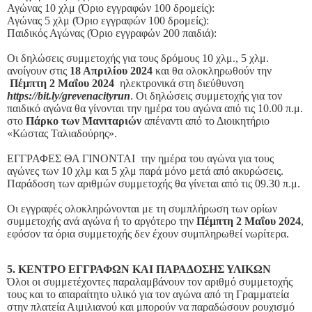
Αγώνας 10 χλμ (Όριο εγγραφών 100 δρομείς):
Αγώνας 5 χλμ (Όριο εγγραφών 100 δρομείς):
Παιδικός Αγώνας (Όριο εγγραφών 200 παιδιά):
Οι δηλώσεις συμμετοχής για τους δρόμους 10 χλμ., 5 χλμ.
ανοίγουν στις
18 Απριλίου 2024
και θα ολοκληρωθούν την
Πέμπτη 2 Μαΐου 2024
ηλεκτρονικά στη διεύθυνση
https://bit.ly/grevenacityrun
. Οι δηλώσεις συμμετοχής για τον
παιδικό αγώνα θα γίνονται την ημέρα του αγώνα από τις 10.00 π.μ.
στο
Πάρκο των Μανιταριών
απέναντι από το Διοικητήριο
«Κώστας Ταλιαδούρης».
ΕΓΓΡΑΦΕΣ ΘΑ ΓΙΝΟΝΤΑΙ την ημέρα του αγώνα για τους
αγώνες των 10 χλμ και 5 χλμ παρά μόνο μετά από ακυρώσεις.
Παράδοση των αριθμών συμμετοχής θα γίνεται από τις 09.30 π.μ.
Οι εγγραφές ολοκληρώνονται με τη συμπλήρωση των ορίων
συμμετοχής ανά αγώνα ή το αργότερο την
Πέμπτη 2 Μαΐου 2024
,
εφόσον τα όρια συμμετοχής δεν έχουν συμπληρωθεί νωρίτερα.
5. ΚΕΝΤΡΟ ΕΓΓΡΑΦΩΝ ΚΑΙ ΠΑΡΑΔΟΣΗΣ ΥΛΙΚΩΝ
Όλοι οι συμμετέχοντες παραλαμβάνουν τον αριθμό συμμετοχής
τους και το απαραίτητο υλικό για τον αγώνα από τη Γραμματεία
στην πλατεία Αιμιλιανού και μπορούν να παραδώσουν ρουχισμό