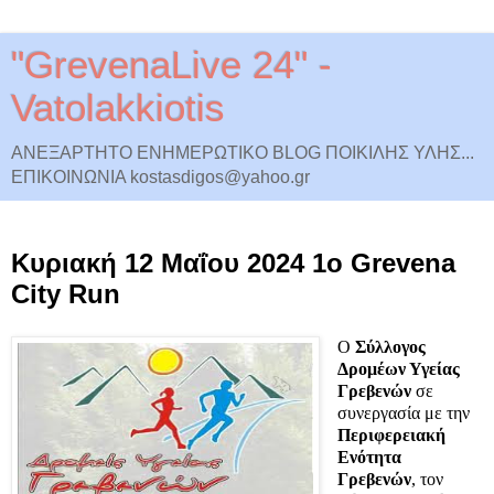
"GrevenaLive 24" -
Vatolakkiotis
ΑΝΕΞΑΡΤΗΤΟ ΕΝΗΜΕΡΩΤΙΚΟ BLOG ΠΟΙΚΙΛΗΣ ΥΛΗΣ...
ΕΠΙΚΟΙΝΩΝΙΑ kostasdigos@yahoo.gr
Πέμπτη 18 Απριλίου 2024
Κυριακή 12 Μαΐου 2024 1o Grevena
City Run
Ο
Σύλλογος
Δρομέων Υγείας
Γρεβενών
σε
συνεργασία με την
Περιφερειακή
Ενότητα
Γρεβενών
, τον