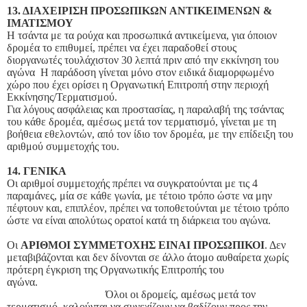
13. ΔΙΑΧΕΙΡΙΣΗ ΠΡΟΣΩΠΙΚΩΝ ΑΝΤΙΚΕΙΜΕΝΩΝ &
ΙΜΑΤΙΣΜΟΥ
Η τσάντα με τα ρούχα και προσωπικά αντικείμενα, για όποιον
δρομέα το επιθυμεί, πρέπει να έχει παραδοθεί στους
διοργανωτές τουλάχιστον 30 λεπτά πριν από την εκκίνηση του
αγώνα Η παράδοση γίνεται μόνο στον ειδικά διαμορφωμένο
χώρο που έχει ορίσει η Οργανωτική Επιτροπή στην περιοχή
Εκκίνησης/Τερματισμού.
Για λόγους ασφάλειας και προστασίας, η παραλαβή της τσάντας
του κάθε δρομέα, αμέσως μετά τον τερματισμό, γίνεται με τη
βοήθεια εθελοντών, από τον ίδιο τον δρομέα, με την επίδειξη του
αριθμού συμμετοχής του.
14. ΓΕΝΙΚΑ
Οι αριθμοί συμμετοχής πρέπει να συγκρατούνται με τις 4
παραμάνες, μία σε κάθε γωνία, με τέτοιο τρόπο ώστε να μην
πέφτουν και, επιπλέον, πρέπει να τοποθετούνται με τέτοιο τρόπο
ώστε να είναι απολύτως ορατοί κατά τη διάρκεια του αγώνα.
Οι
ΑΡΙΘΜΟΙ ΣΥΜΜΕΤΟΧΗΣ ΕΙΝΑΙ ΠΡΟΣΩΠΙΚΟΙ
. Δεν
μεταβιβάζονται και δεν δίνονται σε άλλο άτομο αυθαίρετα χωρίς
πρότερη έγκριση της Οργανωτικής Επιτροπής του
αγώνα.
Όλοι οι δρομείς, αμέσως μετά τον
τερματισμό, καλούνται να συνεχίζουν να βαδίζουν προς την