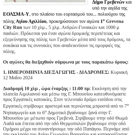
Δήμο Γρεβενών
και
υπό την αιγίδα της
ΕΟΛΣΜΑ-Υ
, στο πλαίσιο του εορτασμού του...
πολιούχου της
ο
πόλης
Αγίου Αχιλλίου
, προκηρύσσουν τον αγώνα
1
Grevena
City Run
των 10 χλμ., 5 χλμ. Ανδρών-Γυναικών και 1000 μ
παιδιών. Πρόκειται για έναν αγώνα δρομικής περιπέτειας και
εξερεύνησης της πόλης των Γρεβενών μέσα από τους δρόμους, τα
σοκάκια και τις συνοικίες που αναδεικνύουν τις ομορφιές της
πόλης.
Οι αγώνες θα διεξαχθούν σύμφωνα με τους παρακάτω όρους:
1. ΗΜΕΡΟΜΗΝΙΑ ΔΙΕΞΑΓΩΓΗΣ - ΔΙΑΔΡΟΜΕΣ:
Κυριακή
12 Μαΐου 2024
Διαδρομή 10 χλμ , ώρα έναρξης : 11:00 πμ
: Εκκίνηση από την
πλατεία Αιμιλιανού και μέσω της Γ. Μπουσίου κατευθυνόμαστε
προς Εργατικές κατοικίες. Στον τελευταίο δρόμο εισόδου στις
ο
Εργατικές στρίβουμε αριστερά και περνώντας μπροστά από το 7
ο
Νηπιαγωγείο και το 6
Δημοτικό βγαίνουμε ξανά στην Γ.
Μπουσίου με μέτωπο προς Γρεβενά. Στρίβουμε στην οδό Θωμά
Λαδά και έπειτα από την οδό Θερμοπυλών βγαίνουμε στην οδό
Ομήρου μέχρι να συναντήσουμε την οδό Παπάγου. Περνάμε από
την εκκλησία του Αγίου Γεωργίου Βαροσίου και κατηφορίζοντας