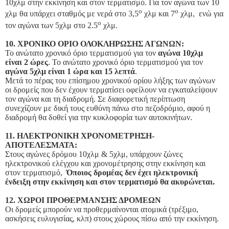
10χλμ στην εκκίνηση και στον τερματισμό. Για τον αγώνα των 10
ο
ο
χλμ θα υπάρχει σταθμός με νερά στο 3,5
χλμ και 7
χλμ, ενώ για
ο
τον αγώνα των 5χλμ στο 2.5
χλμ.
10. ΧΡΟΝΙΚΟ ΟΡΙΟ ΟΛΟΚΛΗΡΩΣΗΣ ΑΓΩΝΩΝ:
Το ανώτατο χρονικό όριο τερματισμού για τον
αγώνα 10χλμ
είναι 2 ώρες
. Το ανώτατο χρονικό όριο τερματισμού για τον
αγώνα 5χλμ είναι 1 ώρα και 15 λεπτά
.
Μετά το πέρας του επίσημου χρονικού ορίου λήξης των αγώνων
οι δρομείς που δεν έχουν τερματίσει οφείλουν να εγκαταλείψουν
τον αγώνα και τη διαδρομή. Σε διαφορετική περίπτωση
συνεχίζουν με δική τους ευθύνη πάνω στο πεζοδρόμιο, αφού η
διαδρομή θα δοθεί για την κυκλοφορία των αυτοκινήτων.
11. ΗΛΕΚΤΡΟΝΙΚΗ ΧΡΟΝΟΜΕΤΡΗΣΗ-
ΑΠΟΤΕΛΕΣΜΑΤΑ:
Στους αγώνες δρόμου 10χλμ & 5χλμ, υπάρχουν ζώνες
ηλεκτρονικού ελέγχου και χρονομέτρησης στην εκκίνηση και
στον τερματισμό,
Όποιος δρομέας δεν έχει ηλεκτρονική
ένδειξη στην εκκίνηση και στον τερματισμό θα ακυρώνεται.
12. ΧΩΡΟΙ ΠΡΟΘΕΡΜΑΝΣΗΣ ΔΡΟΜΕΩΝ
Οι δρομείς μπορούν να προθερμαίνονται ατομικά (τρέξιμο,
ασκήσεις ευλυγισίας, κλπ) στους χώρους πίσω από την εκκίνηση.