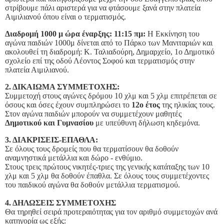
στρίβουμε πάλι αριστερά για να φτάσουμε ξανά στην πλατεία
Αιμιλιανού όπου είναι ο τερματισμός.
Διαδρομή 1000 μ ώρα έναρξης: 11:15 πμ:
Η Εκκίνηση του
αγώνα παιδιών 1000μ δίνεται από το Πάρκο των Μανιταριών και
ακολουθεί τη διαδρομή: Κ. Ταλιαδούρη, Δημαρχείο, 1ο Δημοτικό
σχολείο επί της οδού Λέοντος Σοφού και τερματισμός στην
πλατεία Αιμιλιανού.
2. ΔΙΚΑΙΩΜΑ ΣΥΜΜΕΤΟΧΗΣ:
Συμμετοχή στους αγώνες δρόμου 10 χλμ και 5 χλμ επιτρέπεται σε
όσους και όσες έχουν συμπληρώσει το
12ο έτος
της ηλικίας τους.
Στον αγώνα παιδιών μπορούν να συμμετέχουν μαθητές
Δημοτικού και Γυμνασίου
με υπεύθυνη δήλωση κηδεμόνα.
3. ΔΙΑΚΡΙΣΕΙΣ-ΕΠΑΘΛΑ:
Σε όλους τους δρομείς που θα τερματίσουν θα δοθούν
αναμνηστικά μετάλλια και δώρο - ενθύμιο.
Στους τρεις πρώτους νικητές-τριες της γενικής κατάταξης των 10
χλμ και 5 χλμ θα δοθούν έπαθλα. Σε όλους τους συμμετέχοντες
του παιδικού αγώνα θα δοθούν μετάλλια τερματισμού.
4. ΔΗΛΩΣΕΙΣ ΣΥΜΜΕΤΟΧΗΣ
Θα τηρηθεί σειρά προτεραιότητας για τον αριθμό συμμετοχών ανά
κατηγορία ως εξής: