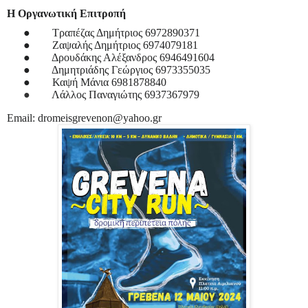
Η Οργανωτική Επιτροπή
●
Τραπέζας Δημήτριος 6972890371
●
Ζαψαλής Δημήτριος 6974079181
●
Δρουδάκης Αλέξανδρος 6946491604
●
Δημητριάδης Γεώργιος 6973355035
●
Καψή Μάνια 6981878840
●
Λάλλος Παναγιώτης 6937367979
Email: dromeisgrevenon@yahoo.gr