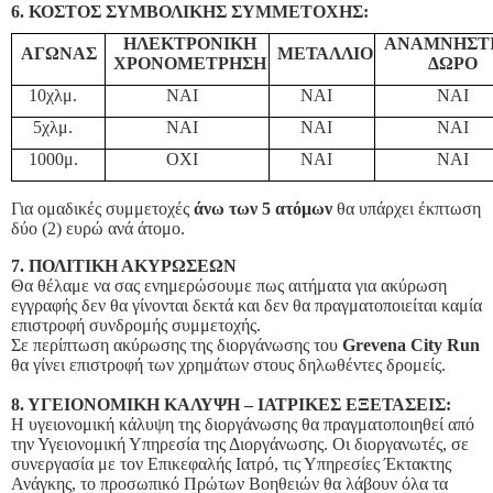
6. ΚΟΣΤΟΣ ΣΥΜΒΟΛΙΚΗΣ ΣΥΜΜΕΤΟΧΗΣ:
ΗΛΕΚΤΡΟΝΙΚΗ
ΑΝΑΜΝΗΣΤ
ΑΓΩΝΑΣ
ΜΕΤΑΛΛΙΟ
ΧΡΟΝΟΜΕΤΡΗΣΗ
ΔΩΡΟ
10χλμ.
ΝΑΙ
ΝΑΙ
ΝΑΙ
5χλμ.
ΝΑΙ
ΝΑΙ
ΝΑΙ
1000μ.
ΟΧΙ
ΝΑΙ
ΝΑΙ
Για ομαδικές συμμετοχές
άνω των 5 ατόμων
θα υπάρχει έκπτωση
δύο (2) ευρώ ανά άτομο.
7. ΠΟΛΙΤΙΚΗ ΑΚΥΡΩΣΕΩΝ
Θα θέλαμε να σας ενημερώσουμε πως αιτήματα για ακύρωση
εγγραφής δεν θα γίνονται δεκτά και δεν θα πραγματοποιείται καμία
επιστροφή συνδρομής συμμετοχής.
Σε περίπτωση ακύρωσης της διοργάνωσης του
Grevena City Run
θα γίνει επιστροφή των χρημάτων στους δηλωθέντες δρομείς.
8. ΥΓΕΙΟΝΟΜΙΚΗ ΚΑΛΥΨΗ – ΙΑΤΡΙΚΕΣ ΕΞΕΤΑΣΕΙΣ:
Η υγειονομική κάλυψη της διοργάνωσης θα πραγματοποιηθεί από
την Υγειονομική Υπηρεσία της Διοργάνωσης. Οι διοργανωτές, σε
συνεργασία με τον Επικεφαλής Ιατρό, τις Υπηρεσίες Έκτακτης
Ανάγκης, το προσωπικό Πρώτων Βοηθειών θα λάβουν όλα τα